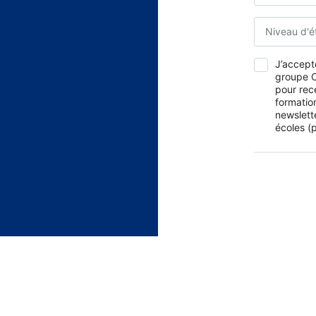
Niveau d'é
J’accepte
groupe O
pour rec
formation
newslett
écoles (p