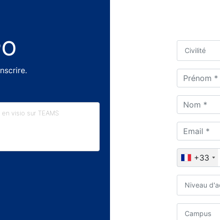
PO
Civilité
nscrire.
en visio sur TEAMS
+33
Niveau d'a
Campus