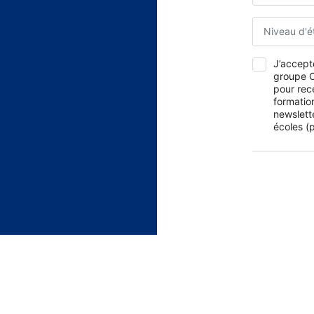
Niveau d'é
J’accepte
groupe O
pour rec
formation
newslett
écoles (p