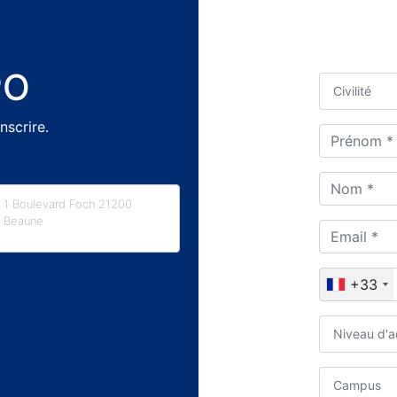
PO
Civilité
nscrire.
1 Boulevard Foch 21200
Beaune
+33
Niveau d'a
Campus